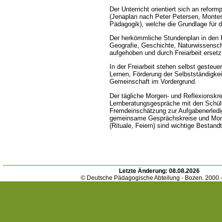
Der Unterricht orientiert sich an refo
(Jenaplan nach Peter Petersen, Montes
Pädagogik), welche die Grundlage für di
Der herkömmliche Stundenplan in den 
Geografie, Geschichte, Naturwissensch
aufgehoben und durch Freiarbeit ersetz
In der Freiarbeit stehen selbst gesteue
Lernen, Förderung der Selbstständigkei
Gemeinschaft im Vordergrund.
Der tägliche Morgen- und Reflexionskrei
Lernberatungsgespräche mit den Schüle
Fremdeinschätzung zur Aufgabenerled
gemeinsame Gesprächskreise und Mom
(Rituale, Feiern) sind wichtige Bestandt
Letzte Änderung:
08.08.2026
© Deutsche Pädagogische Abteilung - Bozen. 2000 