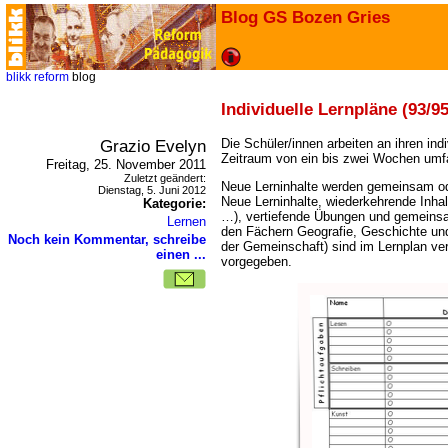
Blog GS Bozen Gries
blikk
reform
blog
Individuelle Lernpläne (93/95
Grazio Evelyn
Die Schüler/innen arbeiten an ihren ind
Zeitraum von ein bis zwei Wochen umf
Freitag, 25. November 2011
Zuletzt geändert:
Neue Lerninhalte werden gemeinsam ode
Dienstag, 5. Juni 2012
Neue Lerninhalte, wiederkehrende Inhal
Kategorie:
), vertiefende Übungen und gemeinsa
Lernen
den Fächern Geografie, Geschichte un
Noch kein Kommentar, schreibe
der Gemeinschaft) sind im Lernplan verp
einen ...
vorgegeben.