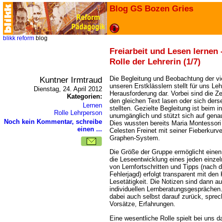
Blog GS Bozen Gries
blikk
reform
blog
Freiarbeit und Lesen lernen 
Rolle der Lehrerin (1/7)
Kuntner Irmtraud
Die Begleitung und Beobachtung der viel
unseren Erstklässlern stellt für uns Le
Dienstag, 24. April 2012
Herausforderung dar. Vorbei sind die Zei
Kategorien:
den gleichen Text lasen oder sich der
Lernen
stellten. Gezielte Begleitung ist beim i
Rolle Lehrperson
unumgänglich und stützt sich auf gena
Noch kein Kommentar, schreibe
Dies wussten bereits Maria Montessor
einen ...
Celesten Freinet mit seiner Fieberkurv
Graphen-System.
Die Größe der Gruppe ermöglicht einen s
die Leseentwicklung eines jeden einze
von Lernfortschritten und Tipps (nach
Fehlerjagd) erfolgt transparent mit den
Lesetätigkeit. Die Notizen sind dann 
individuellen Lernberatungsgesprächen
dabei auch selbst darauf zurück, sprec
Vorsätze, Erfahrungen.
Eine wesentliche Rolle spielt bei uns d