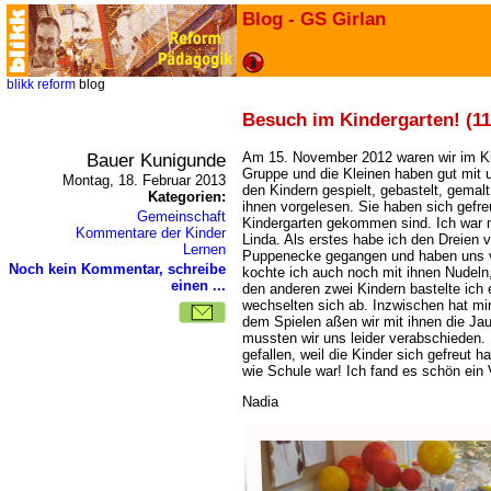
Blog - GS Girlan
blikk
reform
blog
Besuch im Kindergarten! (11
Bauer Kunigunde
Am 15. November 2012 waren wir im Kin
Gruppe und die Kleinen haben gut mit 
Montag, 18. Februar 2013
den Kindern gespielt, gebastelt, gemalt
Kategorien:
ihnen vorgelesen. Sie haben sich gefreu
Gemeinschaft
Kindergarten gekommen sind. Ich war m
Kommentare der Kinder
Linda. Als erstes habe ich den Dreien v
Lernen
Puppenecke gegangen und haben uns ve
Noch kein Kommentar, schreibe
kochte ich auch noch mit ihnen Nudeln
einen ...
den anderen zwei Kindern bastelte ich 
wechselten sich ab. Inzwischen hat mir
dem Spielen aßen wir mit ihnen die Ja
mussten wir uns leider verabschieden. 
gefallen, weil die Kinder sich gefreut 
wie Schule war! Ich fand es schön ein V
Nadia