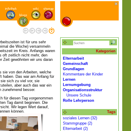
eitszeiten ist für uns sehr
dreimal die Woche) versammeln
beitszeit im Kreis. Anfangs waren
Kategorien
s oft zeitlich nicht mehr, den
Elternarbeit
r Zeit gewöhnten wir uns daran
Gemeinschaft
Grundlagen
s sie von den Arbeiten, welche
Kommentare der Kinder
ft haben. Das war am Anfang für
Lernen
ie sich zu viel vor, sie
Lernumgebung
nzuteilen, aber auch das war ein
en zunehmend besser.
Organisationsstruktur
Unsere Schule
ich für diesen Tag vorgenommen
Rolle Lehrperson
sten Tag damit beginnen. Die
sicht. Wir legen Wert darauf,
nennen können.
Tags
soziales Lernen (32)
Stammgruppe (2)
Elternarbeit (2)