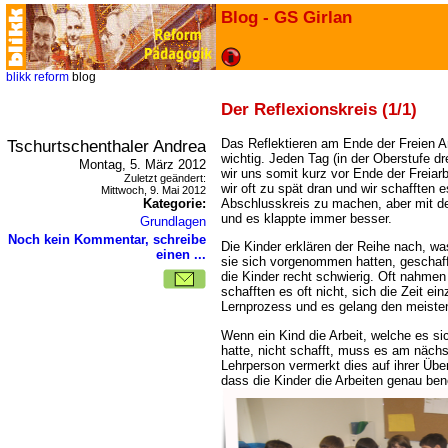
Blog - GS Girlan
blikk
reform
blog
Der Reflexionskreis (1/1)
Tschurtschenthaler Andrea
Das Reflektieren am Ende der Freien Arb
wichtig. Jeden Tag (in der Oberstufe 
Montag, 5. März 2012
wir uns somit kurz vor Ende der Freiar
Zuletzt geändert:
wir oft zu spät dran und wir schafften e
Mittwoch, 9. Mai 2012
Kategorie:
Abschlusskreis zu machen, aber mit de
und es klappte immer besser.
Grundlagen
Noch kein Kommentar, schreibe
Die Kinder erklären der Reihe nach, wa
einen ...
sie sich vorgenommen hatten, geschaf
die Kinder recht schwierig. Oft nahmen s
schafften es oft nicht, sich die Zeit ei
Lernprozess und es gelang den meist
Wenn ein Kind die Arbeit, welche es s
hatte, nicht schafft, muss es am näch
Lehrperson vermerkt dies auf ihrer Über
dass die Kinder die Arbeiten genau be