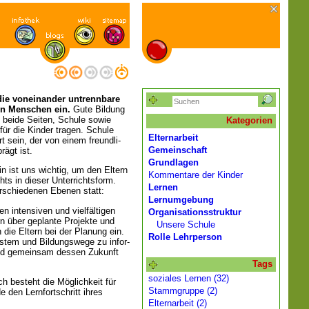
ie von­ein­an­der untrenn­bare
en Men­schen ein.
Gute Bil­dung
 beide Sei­ten, Schule sowie
Kategorien
ür die Kin­der tra­gen. Schule
Elternarbeit
Ort sein, der von einem freund­li­
Gemeinschaft
rägt ist.
Grundlagen
n ist uns wichtig, um den Eltern
Kommentare der Kinder
hts in dieser Unterrichtsform.
Lernen
erschiedenen Ebenen statt:
Lernumgebung
nten­si­ven und viel­fäl­ti­gen
Organisationsstruktur
tern über geplante Projekte und
Unsere Schule
die Eltern bei der Planung ein.
Rolle Lehrperson
s­tem und Bil­dungs­wege zu infor­
Kind gemein­sam des­sen Zukunft
Tags
soziales Lernen (32)
h besteht die Möglichkeit für
Stammgruppe (2)
e den Lernfortschritt ihres
Elternarbeit (2)