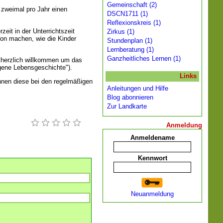
Gemeinschaft (2)
r zweimal pro Jahr einen
DSCN1711 (1)
Reflexionskreis (1)
zeit in der Unterrichtszeit
Zirkus (1)
avon machen, wie die Kinder
Stundenplan (1)
Lernberatung (1)
Ganzheitliches Lernen (1)
d herzlich willkommen um das
igene Lebensgeschichte").
Links
nnen diese bei den regelmäßigen
Anleitungen und Hilfe
Blog abonnieren
Zur Landkarte
Anmeldung
Anmeldename
Kennwort
Neuanmeldung