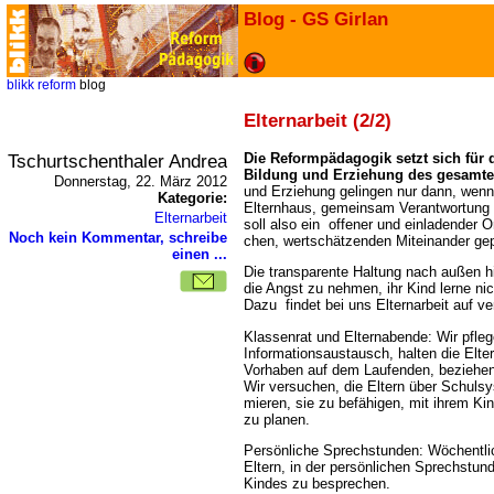
Blog - GS Girlan
blikk
reform
blog
Elternarbeit (2/2)
Tschurtschenthaler Andrea
Die Reform­päd­ago­gik setzt sich für d
Bil­dung und Erzie­hung des gesam­t
Donnerstag, 22. März 2012
und Erzie­hung gelin­gen nur dann, wenn
Kategorie:
Elternhaus, gemein­sam Ver­ant­wor­tung f
Elternarbeit
soll also ein offe­ner und ein­la­den­der 
Noch kein Kommentar, schreibe
chen, wert­schät­zen­den Mit­ein­an­der gep
einen ...
Die transparente Haltung nach außen hi
die Angst zu nehmen, ihr Kind lerne nic
Dazu findet bei uns Elternarbeit auf v
Klassenrat und Elternabende: Wir pflegen i
Infor­ma­ti­ons­aus­tausch, halten die El
Vorhaben auf dem Laufenden, beziehen 
Wir versuchen, die Eltern über Schul­sy
mie­ren, sie zu befä­hi­gen, mit ihrem 
zu planen.
Persönliche Sprechstunden: Wöchentlic
Eltern, in der persönlichen Sprechstund
Kindes zu besprechen.