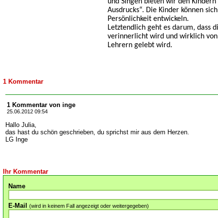
und Singen bieten wir den Kindern 
Ausdrucks“. Die Kinder können sich 
Persönlichkeit entwickeln.
Letztendlich geht es darum, dass 
verinnerlicht wird und wirklich vo
Lehrern gelebt wird.
1 Kommentar
1 Kommentar von inge
25.06.2012 09:54
Hallo Julia,
das hast du schön geschrieben, du sprichst mir aus dem Herzen.
LG Inge
Ihr Kommentar
Name
E-Mail
(wird in keinem Fall angezeigt oder weitergegeben)