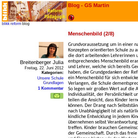
Blog - GS Martin
blikk
reform
blog
Menschenbild (2/8)
Grundvoraussetzung um in einer 
Konzepten orientierten Schule zu ar
die dort arbeitenden Lehrerinnen 
entsprechendes Menschenbild erar
Breitenberger Julia
und Lehrer, welche sich bereits 
Freitag, 22. Juni 2012
haben, die Grundgedanken der R
Kategorien:
ein Menschenbild für sich entwicke
Unsere Schule
Grundlagen
Verlangen, die Schule dementspre
1 Kommentar
So legen wir großen Wert auf die 
Individualität, der Persönlichkeit 
teilen die Ansicht, dass Kinder ler
können. Der Drang nach Selbstständ
nach Unabhängigkeit ist als natürl
kindliche Entwicklung in jedem Ki
übernehmen selbst Verantwortung,
treffen. Kinder brauchen Gemeinsch
der Gemeinschaft. Durch das freie