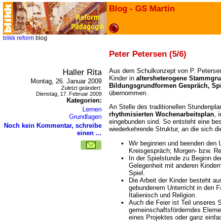
Blog - GS Martin
blikk
reform
blog
Peter Petersen (5/6)
Haller Rita
Aus dem Schulkonzept von P. Petersen 
Kinder in
altersheterogene Stammgr
Montag, 26. Januar 2009
Bildungsgrundformen Gespräch, Spie
Zuletzt geändert:
übernommen.
Dienstag, 17. Februar 2009
Kategorien:
An Stelle des traditionellen Stundenpla
Lernen
rhythmisierten Wochenarbeitsplan
, 
Grundlagen
eingebunden sind. So entsteht eine b
Noch kein Kommentar, schreibe
wiederkehrende Struktur, an die sich di
einen ...
Wir beginnen und beenden den U
Kreisgespräch; Morgen- bzw. Re
In der Spielstunde zu Beginn d
Gelegenheit mit anderen Kindern
Spiel.
Die Arbeit der Kinder besteht aus
gebundenem Unterricht in den 
Italienisch und Religion.
Auch die Feier ist Teil unseres 
gemeinschaftsförderndes Elemen
eines Projektes oder ganz einfa