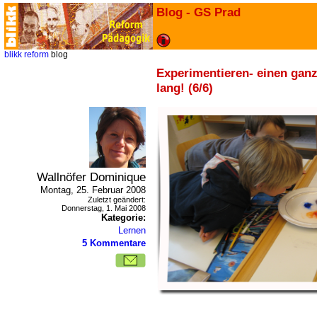
Blog - GS Prad
blikk
reform
blog
Experimentieren- einen gan
lang! (6/6)
Wallnöfer Dominique
Montag, 25. Februar 2008
Zuletzt geändert:
Donnerstag, 1. Mai 2008
Kategorie:
Lernen
5 Kommentare