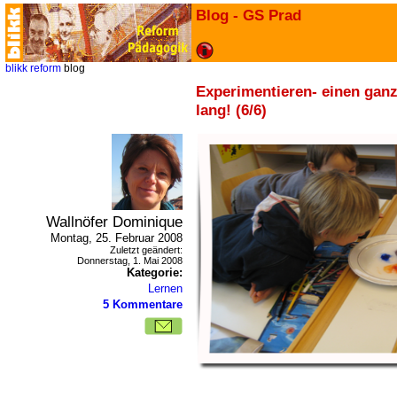
Blog - GS Prad
blikk
reform
blog
Experimentieren- einen gan
lang! (6/6)
Wallnöfer Dominique
Montag, 25. Februar 2008
Zuletzt geändert:
Donnerstag, 1. Mai 2008
Kategorie:
Lernen
5 Kommentare