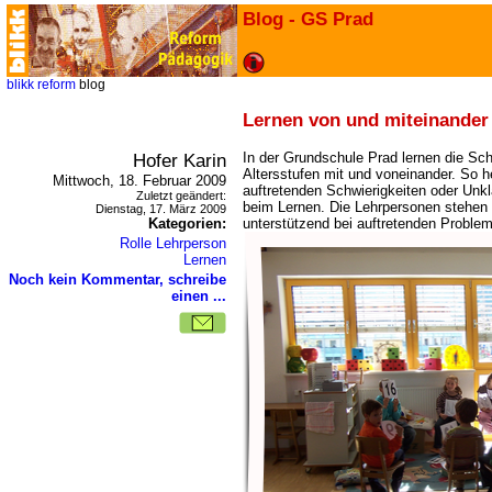
Blog - GS Prad
blikk
reform
blog
Lernen von und miteinander 
Hofer Karin
In der Grundschule Prad lernen die Sc
Altersstufen mit und voneinander. So he
Mittwoch, 18. Februar 2009
auftretenden Schwierigkeiten oder Unkl
Zuletzt geändert:
beim Lernen. Die Lehrpersonen stehen
Dienstag, 17. März 2009
Kategorien:
unterstützend bei auftretenden Problem
Rolle Lehrperson
Lernen
Noch kein Kommentar, schreibe
einen ...