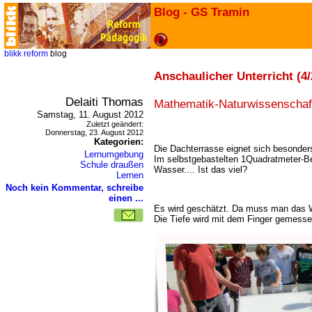
Blog - GS Tramin
blikk
reform
blog
Anschaulicher Unterricht (4/
Delaiti Thomas
Mathematik-Naturwissenschaf
Samstag, 11. August 2012
Zuletzt geändert:
Donnerstag, 23. August 2012
Kategorien:
Die Dachterrasse eignet sich besonder
Lernumgebung
Im selbstgebastelten 1Quadratmeter-Be
Schule draußen
Wasser.... Ist das viel?
Lernen
Noch kein Kommentar, schreibe
einen ...
Es wird geschätzt. Da muss man das W
Die Tiefe wird mit dem Finger gemess