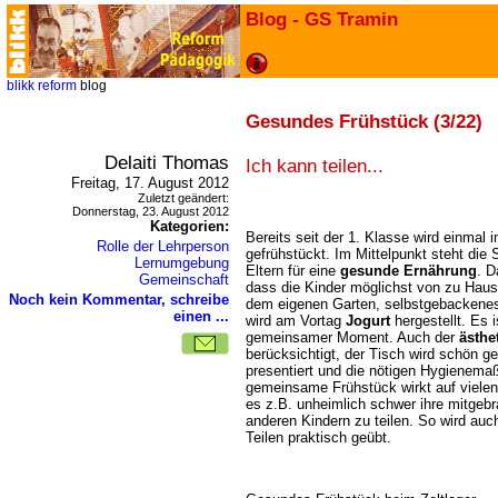
Blog - GS Tramin
blikk
reform
blog
Gesundes Frühstück (3/22)
Delaiti Thomas
Ich kann teilen...
Freitag, 17. August 2012
Zuletzt geändert:
Donnerstag, 23. August 2012
Kategorien:
Bereits seit der 1. Klasse wird einmal 
Rolle der Lehrperson
gefrühstückt. Im Mittelpunkt steht die 
Lernumgebung
Eltern für eine
gesunde Ernährung
. D
Gemeinschaft
dass die Kinder möglichst von zu Haus
Noch kein Kommentar, schreibe
dem eigenen Garten, selbstgebackenes
einen ...
wird am Vortag
Jogurt
hergestellt. Es 
gemeinsamer Moment. Auch der
ästhe
berücksichtigt, der Tisch wird schön ge
presentiert und die nötigen Hygiene
gemeinsame Frühstück wirkt auf vielen 
es z.B. unheimlich schwer ihre mitgeb
anderen Kindern zu teilen. So wird auch
Teilen praktisch geübt.