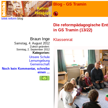
Blog - GS Tramin
blikk
reform
blog
Die reformpädagogische En
in GS Tramin (13/22)
Braun Inge
Klassenrat
Samstag, 4. August 2012
Zuletzt geändert:
Sonntag, 2. September 2012
Kategorien:
Unsere Schule
Lernumgebung
Gemeinschaft
Noch kein Kommentar, schreibe
einen ...