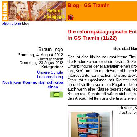
Blog - GS Tramin
blikk
reform
blog
Die reformpädagogische En
in GS Tramin (11/22)
Braun Inge
Box statt Ba
Samstag, 4. August 2012
Das ist eine bis heute umstrittene Ein
Zuletzt geändert:
die Kinder keinen eigenen festen Sitzpl
Donnerstag, 23. August 2012
Unterbringung der Materialien einen g
Kategorien:
ihn „Box“, um ihn mit diesem pfiffigen
Unsere Schule
interessanter zu machen. Unsere „Boxe
Lernumgebung
Stabilität zu gewinnen, mit Kleister un
Noch kein Kommentar, schreibe
an und stellten sie in ein Regal in der
einen ...
auch wenn eine Klasse besetzt war, jede
Boxen aus Kunststoff wären sicherlich 
den Ankauf fehlten uns die finanziellen 
Unsere „B
restaurier