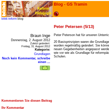
Blog - GS Tramin
blikk
reform
blog
Peter Petersen (5/13)
Braun Inge
Peter Peterson hat für unseren Unterri
Donnerstag, 2. August 2012
20 Basisprinzipien waren die Grundlag
Zuletzt geändert:
wurden regelmäßig geändert. Sie könne
Freitag, 31. August 2012
neuen Gegebenheiten angepasst werden
Kategorie:
wie vor wie als Grundlage für reformpä
Grundlagen
Schulen.
Noch kein Kommentar, schreibe
einen ...
Kommentieren Sie diesen Beitrag
Ihr Kommentar