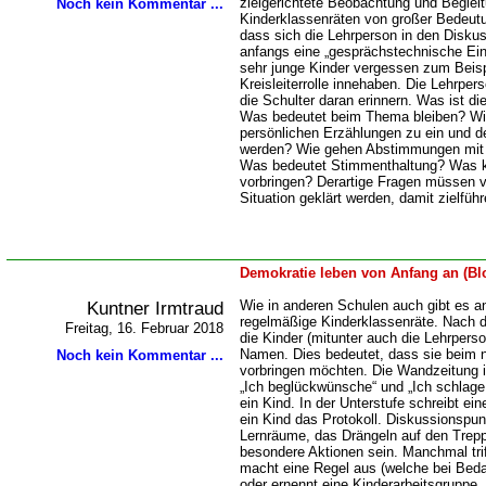
zielgerichtete Beobachtung und Begleit
Noch kein Kommentar ...
Kinderklassenräten von großer Bedeu
dass sich die Lehrperson in den Diskuss
anfangs eine „gesprächstechnische Ei
sehr junge Kinder vergessen zum Beisp
Kreisleiterrolle innehaben. Die Lehrper
die Schulter daran erinnern. Was ist di
Was bedeutet beim Thema bleiben? Wie
persönlichen Erzählungen zu ein und
werden? Wie gehen Abstimmungen mit 
Was bedeutet Stimmenthaltung? Was ka
vorbringen? Derartige Fragen müssen vo
Situation geklärt werden, damit zielfüh
Demokratie leben von Anfang an (Bl
Kuntner Irmtraud
Wie in anderen Schulen auch gibt es a
regelmäßige Kinderklassenräte. Nach d
Freitag, 16. Februar 2018
die Kinder (mitunter auch die Lehrpers
Namen. Dies bedeutet, dass sie beim 
Noch kein Kommentar ...
vorbringen möchten. Die Wandzeitung ist
Ich beglückwünsche“ und „Ich schlage vo
ein Kind. In der Unterstufe schreibt ei
ein Kind das Protokoll. Diskussionspun
Lernräume, das Drängeln auf den Trepp
besondere Aktionen sein. Manchmal trif
macht eine Regel aus (welche bei Beda
oder ernennt eine Kinderarbeitsgruppe,