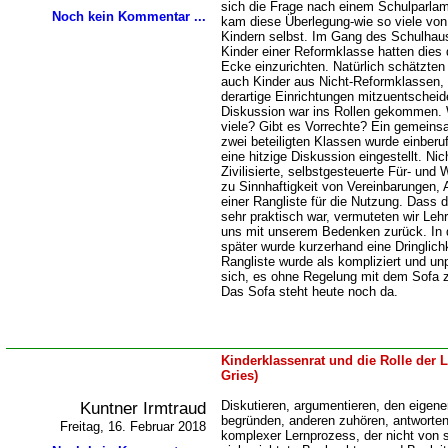
sich die Frage nach einem Schulparlam
Noch kein Kommentar ...
kam diese Überlegung-wie so viele von 
Kindern selbst. Im Gang des Schulhaus
Kinder einer Reformklasse hatten dies 
Ecke einzurichten. Natürlich schätzten
auch Kinder aus Nicht-Reformklassen,
derartige Einrichtungen mitzuentschei
Diskussion war ins Rollen gekommen. 
viele? Gibt es Vorrechte? Ein gemeins
zwei beteiligten Klassen wurde einberu
eine hitzige Diskussion eingestellt. Nic
Zivilisierte, selbstgesteuerte Für- un
zu Sinnhaftigkeit von Vereinbarungen,
einer Rangliste für die Nutzung. Dass 
sehr praktisch war, vermuteten wir Lehr
uns mit unserem Bedenken zurück. In 
später wurde kurzerhand eine Dringlich
Rangliste wurde als kompliziert und unp
sich, es ohne Regelung mit dem Sofa 
Das Sofa steht heute noch da.
Kinderklassenrat und die Rolle der
Gries)
Kuntner Irmtraud
Diskutieren, argumentieren, den eigene
begründen, anderen zuhören, antworten 
Freitag, 16. Februar 2018
komplexer Lernprozess, der nicht von se