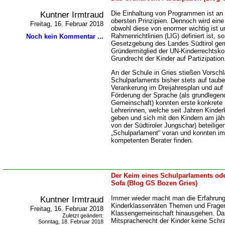
Kuntner Irmtraud
Die Einhaltung von Programmen ist an 
obersten Prinzipien. Dennoch wird ein
Freitag, 16. Februar 2018
obwohl diese von enormer wichtig ist un
Rahmenrichtlinien (LIG) definiert ist, 
Noch kein Kommentar ...
Gesetzgebung des Landes Südtirol gem
Gründermitglied der UN-Kinderrechtsko
Grundrecht der Kinder auf Partizipation
An der Schule in Gries stießen Vorschl
Schulparlaments bisher stets auf taube
Verankerung im Dreijahresplan und auf I
Förderung der Sprache (als grundlege
Gemeinschaft) konnten erste konkrete 
Lehrerinnen, welche seit Jahren Kinde
geben und sich mit den Kindern am jähr
von der Südtiroler Jungschar) beteilige
Schulparlament“ voran und konnten im 
kompetenten Berater finden.
Der Keim eines Schulparlaments od
Sofa (Blog GS Bozen Gries)
Kuntner Irmtraud
Immer wieder macht man die Erfahrung
Kinderklassenräten Themen und Fragen
Freitag, 16. Februar 2018
Klassengemeinschaft hinausgehen. Da
Zuletzt geändert:
Mitspracherecht der Kinder keine Schra
Sonntag, 18. Februar 2018