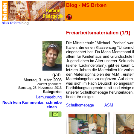
Blog - MS Brixen
blikk
reform
blog
Freiarbeitsmaterialien (1/1)
Die Mittelschule "Michael Pacher" war 
Italien, die einen Klassenzug "Unterrri
eingerichtet hat. Da Maria Montessori i
allem für Kinderhaus und Grundschule k
Jugendlichen im Alter unserer Sekunda
(siehe "Erdkinderplan"), gibt es kaum O
letzten Jahren die Materialien für vor
gabi
den Materialprinzipien der M.M., erstell
Materialangebot zu ergänzen. Auf dem
Montag, 3. März 2008
was sich im Fach Deutsch so angesam
Zuletzt geändert:
Fortbildungsangebote statt und einige 
Samstag, 23. November 2013
Kategorie:
unserer Schulhomepage herunterladen
findet ihr einiges.
Lernumgebung
Noch kein Kommentar, schreibe
Schulhomepage
ASM
einen ...