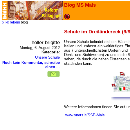
Blog MS Mals
blikk
reform
blog
Schule im Dreiländereck (9/9
höller brigitte
Unsere Schule befindet sich im Rätisc
Italien und umfasst ein weitläufiges 
Montag, 6. August 2012
aus 7 unterschiedlichsten Dörfern und T
Kategorie:
Denk- und Sichtweisen) zu uns in die S
Unsere Schule
sehen, da durch die nahen Distanzen ei
Noch kein Kommentar, schreibe
stattfinden kann.
einen ...
Weitere Informationen finden Sie auf
www.snets.it/SSP-Mals