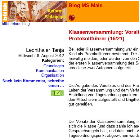
Blog MS Mals
blikk
reform
blog
Klassenversammlung: Vorsi
Protokollführer (16/21)
Lechthaler Tanja
Bei jeder Klassenversammlung war ein 
Kind als Protokollführer bestimmt. Die
Mittwoch, 8. August 2012
freiwillig melden, oder wurden von den
Kategorien:
der ersten Klassenversammlung des Sch
Grundlagen
uns diese zwei Aufgaben aufgeteilt.
Kommunikation
Organisation
Noch kein Kommentar, schreibe
Die Aufgabe des Vorsitzes und des Pro
einen ...
Leiten der Versammlung und dem Verfa
Erstellung von Tagesordnungspunkten. 
den Mitschülern aufgestellt und Brigitte
gut geheißen.
Der Vorsitz der Klassenversammlung m
sich die Klasse (und dazu zähle ich au
Gesprächsregeln hält, und dass nicht 
Tagesordnungspunkt abgewichen wurd