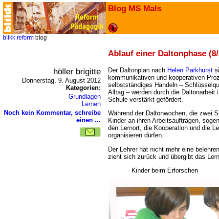
Blog MS Mals
blikk
reform
blog
Ablauf einer Daltonphase (8/
höller brigitte
Der Daltonplan nach
Helen Parkhurst
si
kommunikativen und kooperativen Proz
Donnerstag, 9. August 2012
selbstständiges Handeln – Schlüsselqua
Kategorien:
Alltag – werden durch die Daltonarbeit 
Grundlagen
Schule verstärkt gefördert.
Lernen
Noch kein Kommentar, schreibe
Während der Daltonwochen, die zwei S
einen ...
Kinder an ihren Arbeitsaufträgen, sog
den Lernort, die Kooperation und die Le
organisieren dürfen.
Der Lehrer hat nicht mehr eine belehre
zieht sich zurück und übergibt das Le
Kinder beim Erforschen