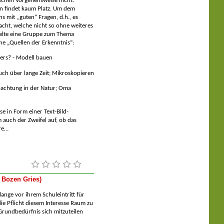
schen Vorgehensweise nicht.
en findet kaum Platz. Um dem
s mit ,,guten“ Fragen, d.h., es
cht, welche nicht so ohne weiteres
melte eine Gruppe zum Thema
e „Quellen der Erkenntnis“:
ers? -
Modell bauen
ch über lange Zeit; Mikroskopieren
achtung in der Natur; Oma
se in Form einer Text-Bild-
 auch der Zweifel auf, ob das
wäre
 Bozen Gries)
 lange vor ihrem Schuleintritt für
ie Pflicht diesem Interesse Raum zu
Grundbedürfnis sich mitzuteilen