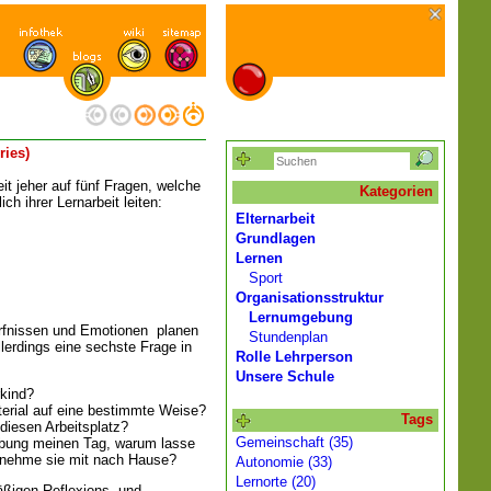
ries)
eit jeher auf fünf Fragen, welche
Kategorien
ch ihrer Lernarbeit leiten:
Elternarbeit
Grundlagen
Lernen
Sport
Organisationsstruktur
Lernumgebung
rfnissen und Emotionen planen
Stundenplan
llerdings eine sechste Frage in
Rolle Lehrperson
Unsere Schule
kind?
erial auf eine bestimmte Weise?
Tags
iesen Arbeitsplatz?
Gemeinschaft (35)
Übung meinen Tag, warum lasse
r nehme sie mit nach Hause?
Autonomie (33)
Lernorte (20)
äßigen Reflexions- und