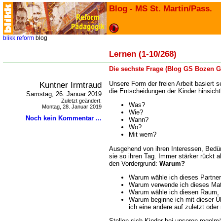
Blog - MS St. Martin/Pass.
blikk
reform
blog
Lernen (1-10/268)
Die sechste Frage (Blog GS Bozen G
Kuntner Irmtraud
Unsere Form der freien Arbeit basiert s
die Entscheidungen der Kinder hinsichtli
Samstag, 26. Januar 2019
Zuletzt geändert:
Was?
Montag, 28. Januar 2019
Wie?
Noch kein Kommentar ...
Wann?
Wo?
Mit wem?
Ausgehend von ihren Interessen, Bedü
sie so ihren Tag. Immer stärker rückt a
den Vordergrund:
Warum?
Warum wähle ich dieses Partner
Warum verwende ich dieses Mat
Warum wähle ich diesen Raum, d
Warum beginne ich mit dieser 
ich eine andere auf zuletzt ode
Stellen sich Kinder bei unseren regelm