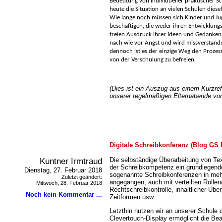
Bedeutung von individueller praktischer Sc
heute die Situation an vielen Schulen diese
Wie lange noch müssen sich Kinder und Ju
beschäftigen, die weder ihren Entwicklung
freien Ausdruck ihrer Ideen und Gedanken 
nach wie vor Angst und wird missverstand
dennoch ist es der einzige Weg den Prozes
von der Verschulung zu befreien.
(Dies ist ein Auszug aus einem Kurzref
unserer regelmäßigen Elternabende vor
Digitale Schreibkonferenz (Blog GS 
Kuntner Irmtraud
Die selbständige Überarbeitung von Tex
der Schreibkompetenz ein grundlegend
Dienstag, 27. Februar 2018
sogenannte Schreibkonferenzen in meh
Zuletzt geändert:
angegangen, auch mit verteilten Rollen
Mittwoch, 28. Februar 2018
Rechtschreibkontrolle, inhaltlicher Üb
Noch kein Kommentar ...
Zeitformen usw.
Letzthin nutzen wir an unserer Schule d
Clevertouch-Display ermöglicht die Bea