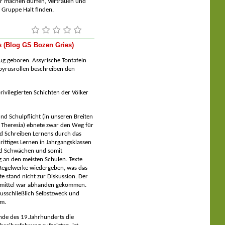
er machen dürfen, Vertrauen und
r Gruppe Halt finden.
s (Blog GS Bozen Gries)
ug geboren. Assyrische Tontafeln
pyrusrollen beschreiben den
rivilegierten Schichten der Völker
nd Schulpflicht (in unseren Breiten
 Theresia) ebnete zwar den Weg für
nd Schreiben Lernens durch das
ittiges Lernen in Jahrgangsklassen
und Schwächen und somit
g an den meisten Schulen. Texte
 Regelwerke wiedergeben, was das
te stand nicht zur Diskussion. Der
smittel war abhanden gekommen.
ausschließlich Selbstzweck und
em.
de des 19.Jahrhunderts die