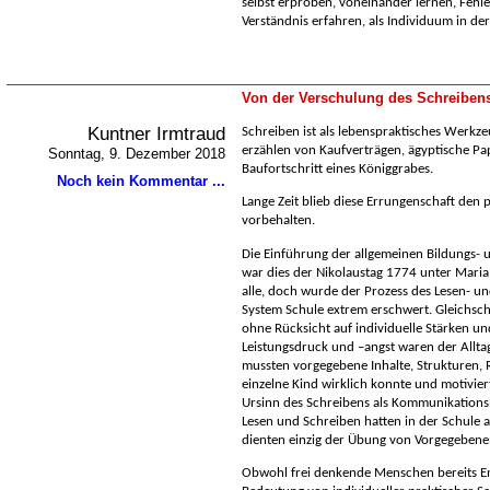
selbst erproben, voneinander lernen, Fehl
Verständnis erfahren, als Individuum in de
Von der Verschulung des Schreiben
Kuntner Irmtraud
Schreiben ist als lebenspraktisches Werkze
erzählen von Kaufverträgen, ägyptische Pa
Sonntag, 9. Dezember 2018
Baufortschritt eines Königgrabes.
Noch kein Kommentar ...
Lange Zeit blieb diese Errungenschaft den p
vorbehalten.
Die Einführung der allgemeinen Bildungs- u
war dies der Nikolaustag 1774 unter Maria
alle, doch wurde der Prozess des Lesen- u
System Schule extrem erschwert. Gleichschr
ohne Rücksicht auf individuelle Stärken 
Leistungsdruck und –angst waren der Allta
mussten vorgegebene Inhalte, Strukturen,
einzelne Kind wirklich konnte und motivier
Ursinn des Schreibens als Kommunikation
Lesen und Schreiben hatten in der Schule 
dienten einzig der Übung von Vorgegeben
Obwohl frei denkende Menschen bereits En