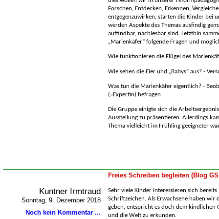
dies wollen wir in unserer reformpädagogi
Forschen, Entdecken, Erkennen, Vergleich
entgegenzuwirken, starten die Kinder bei un
werden Aspekte des Themas ausfindig gema
auffindbar, nachlesbar sind. Letzthin sam
Marienkäfer“ folgende Fragen und möglich
Wie funktionieren die Flügel des Marienkäf
Wie sehen die Eier und „Babys“ aus? -
Versu
Was tun die Marienkäfer eigentlich? -
Beob
(=Expertin) befragen
Die Gruppe einigte sich die Arbeitsergebnis
Ausstellung zu präsentieren. Allerdings kam
Thema vielleicht im Frühling geeigneter 
Freies Schreiben begleiten (Blog GS
Kuntner Irmtraud
Sehr viele Kinder interessieren sich bereits
Schriftzeichen. Als Erwachsene haben wir d
Sonntag, 9. Dezember 2018
geben, entspricht es doch dem kindlichen 
Noch kein Kommentar ...
und die Welt zu erkunden.