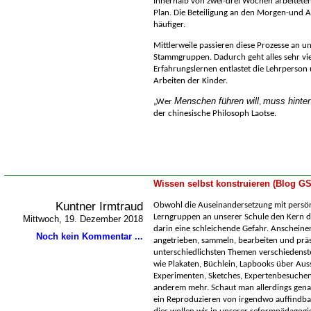
Innerhalb von zwei-drei Wochen arbeiteten
Plan. Die Beteiligung an den Morgen-und 
häufiger.
Mittlerweile passieren diese Prozesse an u
Stammgruppen. Dadurch geht alles sehr viel
Erfahrungslernen entlastet die Lehrperson 
Arbeiten der Kinder.
Menschen führen will
muss hinter
Wer
,
der chinesische Philosoph Laotse
.
Wissen selbst konstruieren (Blog G
Kuntner Irmtraud
Obwohl die Auseinandersetzung mit persön
Lerngruppen an unserer Schule den Kern der
Mittwoch, 19. Dezember 2018
darin eine schleichende Gefahr. Anscheine
Noch kein Kommentar ...
angetrieben, sammeln, bearbeiten und prä
unterschiedlichsten Themen verschiedens
wie Plakaten, Büchlein, Lapbooks über Aus
Experimenten, Sketches, Expertenbesuchen
anderem mehr. Schaut man allerdings genaue
ein Reproduzieren von irgendwo auffindba