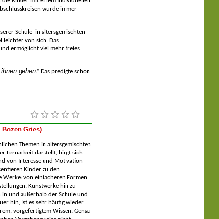
 die Kinder mit einem Individuellen
Abschlusskreisen wurde immer
nserer Schule in altersgemischten
 leichter von sich. Das
und ermöglicht viel mehr freies
 ihnen gehen
.“ Das predigte schon
S Bozen Gries)
lichen Themen in altersgemischten
 Lernarbeit darstellt, birgt sich
nd von Interesse und Motivation
sentieren Kinder zu den
te Werke: von einfacheren Formen
stellungen, Kunstwerke hin zu
 in und außerhalb der Schule und
r hin, ist es sehr häufig wieder
rem, vorgefertigtem Wissen. Genau