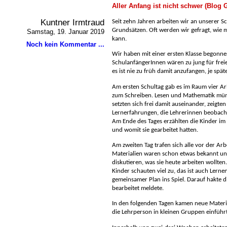
Aller Anfang ist nicht schwer (Blog
Kuntner Irmtraud
Seit zehn Jahren arbeiten wir an unserer 
Grundsätzen. Oft werden wir gefragt, wie 
Samstag, 19. Januar 2019
kann.
Noch kein Kommentar ...
Wir haben mit einer ersten Klasse begonne
SchulanfängerInnen wären zu jung für freie
es ist nie zu früh damit anzufangen, je spät
Am ersten Schultag gab es im Raum vier Arb
zum Schreiben. Lesen und Mathematik mündl
setzten sich frei damit auseinander, zeigt
Lernerfahrungen, die Lehrerinnen beobach
Am Ende des Tages erzählten die Kinder im 
und womit sie gearbeitet hatten.
Am zweiten Tag trafen sich alle vor der Ar
Materialien waren schon etwas bekannt un
diskutieren, was sie heute arbeiten wollten
Kinder schauten viel zu, das ist auch Lerne
gemeinsamer Plan ins Spiel. Darauf hakte di
bearbeitet meldete.
In den folgenden Tagen kamen neue Materi
die Lehrperson in kleinen Gruppen einführ