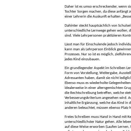
Daher ist es umso erschreckender, wenn sic
Tochter Sorgen machen, da diese anfängt z
einer Lehrerin die Auskunft erhalten „Besse
Dahinter steckt hauptsächlich von Schulsei
unterschiedliche Lernwege gehen wollen, d
sind. Viele Lehrpersonen praktizieren Kontro
Lässt man für Einschulende jedoch individu
kann man als Lehrperson Einblick gewinne
Prozesses. Nur so ist es möglich, zielführ
jedes Kind einzubauen.
Ein grundlegender Aspekt im Schreiben Ler
Form von Vorstellung, Weitergabe, Ausstel
Adressanten haben, damit sie nicht ledigli
Ebenso muss es wiederholte Gelegenheiten 
idealerweise in einer altersgemischten Grup
die Rechtschreibung betreffen, welche stets
Verbesserungskriterium angesehen wird. Au
inhaltliche Ergänzung, welche das Kind in
anderen beleuchtet, müssen ebenso Platz 
Freies Schreiben muss Hand in Hand mit K
unterschiedlichster Natur gehen. Alle le
auf diese Weise erworben (Laufen Lernen, 