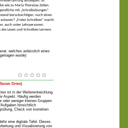
hreiberfahrung aufzeigten, ist
lbe wie zu Maria Theresias Zeiten.
gendliche mit „Schreibübungen“
sstand berücksichtigen, noch einen
zulassen? „Freies Schreiben“ macht
en, auch unter Lehrpersonen,
s des Lesen und Schreiben Lernens
erat, welches anlässlich eines
getragen wurde)
Bozen Gries)
ten ist in der Weiterentwicklung
er Aspekt. Häufig werden
r oder weniger kleinen Gruppen
/Aufgaben hinsichtlich
erprüfung, Check von korrekten
afür eine digitale Tafel. Dieses
rbeitung und Visualisierung von