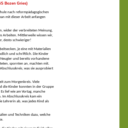
 GS Bozen Gries)
Schule nach reformpädagogischen
man mit dieser Arbeit anfangen
n, wider der verbreiteten Meinung,
s Arbeiten. Mittlerweile wissen wir,
er, desto schwieriger!
eitsecken, je eine mit Materialien
ich und schriftlich. Die Kinder
en Neugier und bereits vorhandene
teten, spornten an, machten mit.
Abschlusskreis, was sie ausprobiert
beit zum Morgenkreis. Viele
d die Kinder konnten in der Gruppe
. Es lief wie am Vortag, manche
n. Im Abschlusskreis kam ein
e Lehrerin ab, was jedes Kind als
alien und Techniken dazu, welche
te.