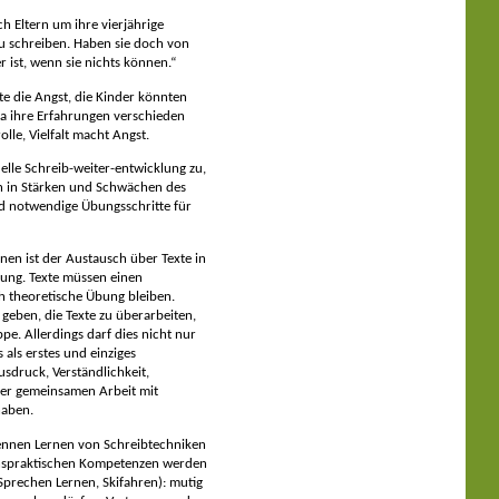
h Eltern um ihre vierjährige
u schreiben. Haben sie doch von
r ist, wenn sie nichts können.“
te die Angst, die Kinder könnten
a ihre Erfahrungen verschieden
lle, Vielfalt macht Angst.
elle Schreib-weiter-entwicklung zu,
n in Stärken und Schwächen des
end notwendige Übungsschritte für
nen ist der Austausch über Texte in
lung. Texte müssen einen
ch theoretische Übung bleiben.
geben, die Texte zu überarbeiten,
pe. Allerdings darf dies nicht nur
 als erstes und einziges
sdruck, Verständlichkeit,
 der gemeinsamen Arbeit mit
haben.
ennen Lernen von Schreibtechniken
benspraktischen Kompetenzen werden
Sprechen Lernen, Skifahren): mutig