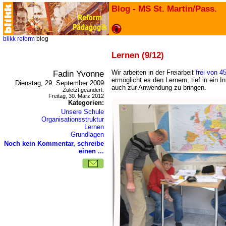
Blog - MS St. Martin/Pass.
blikk
reform
blog
Lernen (9/12)
Fadin Yvonne
Wir arbeiten in der Freiarbeit
frei von 4
ermöglicht es den Lernern, tief in ein 
Dienstag, 29. September 2009
auch zur Anwendung zu bringen.
Zuletzt geändert:
Freitag, 30. März 2012
Kategorien:
Unsere Schule
Organisationsstruktur
Lernen
Grundlagen
Noch kein Kommentar, schreibe
einen ...