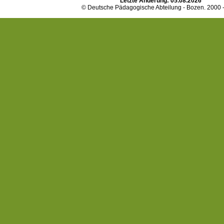
Letzte Änderung:
05.08.2026
© Deutsche Pädagogische Abteilung - Bozen. 2000 