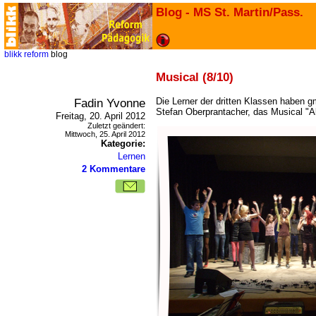
Blog - MS St. Martin/Pass.
blikk
reform
blog
Musical (8/10)
Fadin Yvonne
Die Lerner der dritten Klassen haben 
Stefan Oberprantacher, das Musical "Ab
Freitag, 20. April 2012
Zuletzt geändert:
Mittwoch, 25. April 2012
Kategorie:
Lernen
2 Kommentare