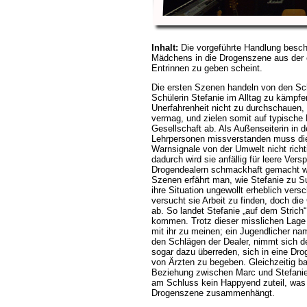
Inhalt:
Die vorgeführte Handlung besch
Mädchens in die Drogenszene aus der 
Entrinnen zu geben scheint.
Die ersten Szenen handeln von den Sch
Schülerin Stefanie im Alltag zu kämpfen 
Unerfahrenheit nicht zu durchschauen
vermag, und zielen somit auf typische
Gesellschaft ab. Als Außenseiterin in 
Lehrpersonen missverstanden muss die
Warnsignale von der Umwelt nicht ric
dadurch wird sie anfällig für leere Vers
Drogendealern schmackhaft gemacht we
Szenen erfährt man, wie Stefanie zu Su
ihre Situation ungewollt erheblich ver
versucht sie Arbeit zu finden, doch di
ab. So landet Stefanie „auf dem Strich
kommen. Trotz dieser misslichen Lage 
mit ihr zu meinen; ein Jugendlicher na
den Schlägen der Dealer, nimmt sich de
sogar dazu überreden, sich in eine Dro
von Ärzten zu begeben. Gleichzeitig bah
Beziehung zwischen Marc und Stefanie
am Schluss kein Happyend zuteil, was m
Drogenszene zusammenhängt.