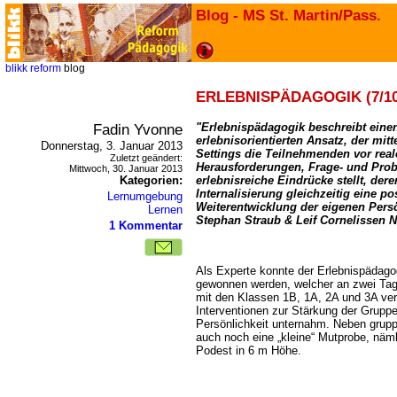
Blog - MS St. Martin/Pass.
blikk
reform
blog
ERLEBNISPÄDAGOGIK (7/10
Fadin Yvonne
"Erlebnispädagogik beschreibt ein
erlebnisorientierten Ansatz, der mitt
Donnerstag, 3. Januar 2013
Settings die Teilnehmenden vor rea
Zuletzt geändert:
Herausforderungen, Frage- und Pro
Mittwoch, 30. Januar 2013
Kategorien:
erlebnisreiche Eindrücke stellt, de
Internalisierung gleichzeitig eine p
Lernumgebung
Weiterentwicklung der eigenen Persön
Lernen
Stephan Straub & Leif Cornelissen N.
1 Kommentar
Als Experte konnte der Erlebnispä
gewonnen werden, welcher an zwei Tag
mit den Klassen 1B, 1A, 2A und 3A ve
Interventionen zur Stärkung der Grup
Persönlichkeit unternahm. Neben grup
auch noch eine „kleine“ Mutprobe, näm
Podest in 6 m Höhe.