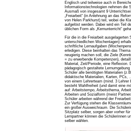
Englisch und teilweise auch in Bereic
Informationstechnologien nehmen die S
Ausmaß von insgesamt 9 Unterrichtsei
Freiarbeit“ (in Anlehnung an das Refo
von Helen Parkhurst) teil, wobei die K
aufgelöst werden. Dabei wird ein Teil de
üblichen Form als „Kernunterricht“ geha
Für die in die Freiarbeit ausgelagerten
unterschiedlichen Wochentagen) erhalt
schriftliche Lernaufgaben (Wochenpense
erledigen. Diese beinhalten das Thema 
neugierig machen soll, die Ziele (Kennt
= zu erwerbende Kompetenzen), detailli
Material, Zeit/Periode, eine Reflexion.
pädagogisch gestaltete Lernumgebung v
Schüler alle benötigten Materialien (z
didaktische Materialien, Karten, PCs, .
von einem Lehrerteam (mind. 3 Lehrer b
besteht Wahlfreiheit (und damit eine m
auf: Arbeitstempo, Arbeitsthema, Arbeit
Arbeiten und Sozialform (meist Partner
Schüler arbeiten während der Freiarbei
Zur Verfügung stehen die Klassenräume
ein großer Ausweichraum. Die Schüler
Sitzplatz selber, sorgen aber vorher für
Lernpartner können die Schülerinnen u
selber wählen.