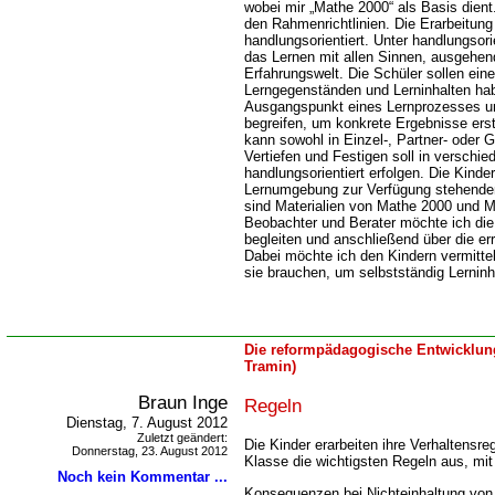
wobei mir „Mathe 2000“ als Basis dient.
den Rahmenrichtlinien. Die Erarbeitung 
handlungsorientiert. Unter handlungsori
das Lernen mit allen Sinnen, ausgehen
Erfahrungswelt. Die Schüler sollen ei
Lerngegenständen und Lerninhalten habe
Ausgangspunkt eines Lernprozesses und
begreifen, um konkrete Ergebnisse erst
kann sowohl in Einzel-, Partner- oder 
Vertiefen und Festigen soll in verschi
handlungsorientiert erfolgen. Die Kinde
Lernumgebung zur Verfügung stehenden
sind Materialien von Mathe 2000 und Mo
Beobachter und Berater möchte ich die
begleiten und anschließend über die erre
Dabei möchte ich den Kindern vermittel
sie brauchen, um selbstständig Lerninh
Die reformpädagogische Entwicklung
Tramin)
Braun Inge
Regeln
Dienstag, 7. August 2012
Zuletzt geändert:
Die Kinder erarbeiten ihre Verhaltensr
Donnerstag, 23. August 2012
Klasse die wichtigsten Regeln aus, mit 
Noch kein Kommentar ...
Konsequenzen bei Nichteinhaltung von