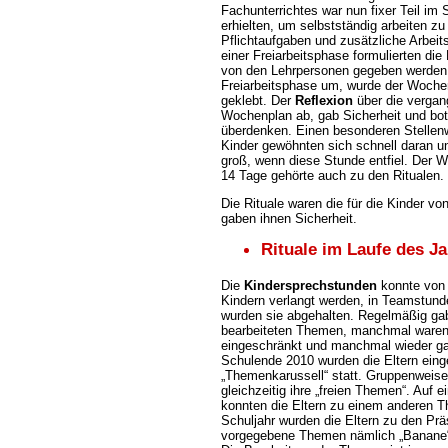
Fachunterrichtes war nun fixer Teil im
erhielten, um selbstständig arbeiten z
Pflichtaufgaben und zusätzliche Arbeit
einer Freiarbeitsphase formulierten die
von den Lehrpersonen gegeben werden
Freiarbeitsphase um, wurde der Wochen
geklebt. Der
Reflexion
über die verga
Wochenplan ab, gab Sicherheit und bot 
überdenken. Einen besonderen Stellenw
Kinder gewöhnten sich schnell daran u
groß, wenn diese Stunde entfiel. Der W
14 Tage gehörte auch zu den Ritualen
Die Rituale waren die für die Kinder v
gaben ihnen Sicherheit.
Rituale im Laufe des J
Die
Kindersprechstunden
konnte von 
Kindern verlangt werden, in Teamstunde
wurden sie abgehalten. Regelmäßig g
bearbeiteten Themen, manchmal waren
eingeschränkt und manchmal wieder gan
Schulende 2010 wurden die Eltern eing
Themenkarussell“ statt. Gruppenweise 
gleichzeitig ihre „freien Themen“. Auf 
konnten die Eltern zu einem anderen 
Schuljahr wurden die Eltern zu den Prä
vorgegebene Themen nämlich „Banane“