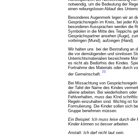
notwendig, um die Bedeutung der Rege
einen reibungslosen Ablauf des Unterri
Besonderes Augenmerk legen wir an die
Gesprächsregeln im Kreis, bei jeder K
besonderen Aussprachen werden die Reg
Symbolen in die Mitte des Teppichs gel
Gesprächspartner ansehen (Auge), zu
vorbringen (Mund), aufzeigen (Hand).
Wir halten uns bei der Bestrafung an 
die vor demütigenden und sinnlosen Str
Unterrichtsmaterialien bezeichnete Mon
es nicht als Bedürfnis des Kindes. Spi
Fortnahme des Materials oder durch v
[1]
der Gemeinschaft.
Bei Missachtung von Gesprächsregeln w
der Tafel der Name des Kindes vermer
alleine arbeiten. Bei wiederholtem od
Fehlverhalten, muss das KInd schriftl
Regeln einzuhalten sind. Wichtig ist für
Formulierung. Die Kinder sollen sich b
Gruppe benehmen müssen.
Ein Beispiel: Ich muss leise durch die
Kinder können so besser arbeiten.
Anstatt:
Ich darf nicht laut sein.