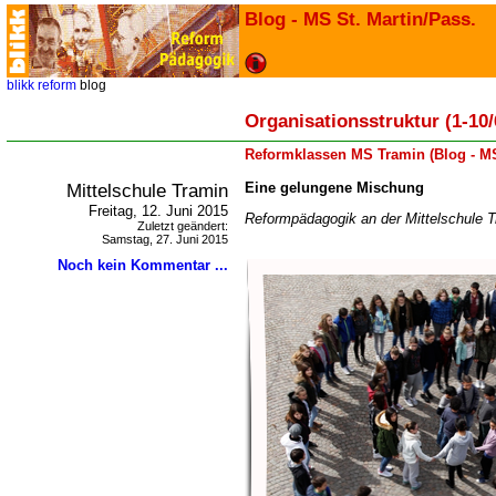
Blog - MS St. Martin/Pass.
blikk
reform
blog
Organisationsstruktur (1-10/
Reformklassen MS Tramin (Blog - M
Mittelschule Tramin
Eine gelungene Mischung
Freitag, 12. Juni 2015
Reformpädagogik an der Mittelschule 
Zuletzt geändert:
Samstag, 27. Juni 2015
Noch kein Kommentar ...