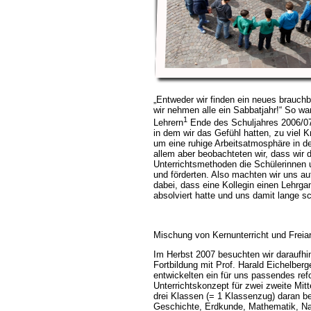
Entweder wir finden ein neues brauchb
wir nehmen alle ein Sabbatjahr!“ So w
1
Lehrern
Ende des Schuljahres 2006/07
in dem wir das Gefühl hatten, zu viel 
um eine ruhige Arbeitsatmosphäre in de
allem aber beobachteten wir, dass wir 
Unterrichtsmethoden die Schülerinnen 
und förderten. Also machten wir uns au
dabei, dass eine Kollegin einen Lehrg
absolviert hatte und uns damit lange s
Mischung von Kernunterricht und Freiar
Im Herbst 2007 besuchten wir daraufh
Fortbildung mit Prof. Harald Eichelber
entwickelten ein für uns passendes r
Unterrichtskonzept für zwei zweite Mit
drei Klassen (= 1 Klassenzug) daran be
Geschichte, Erdkunde, Mathematik, Nat