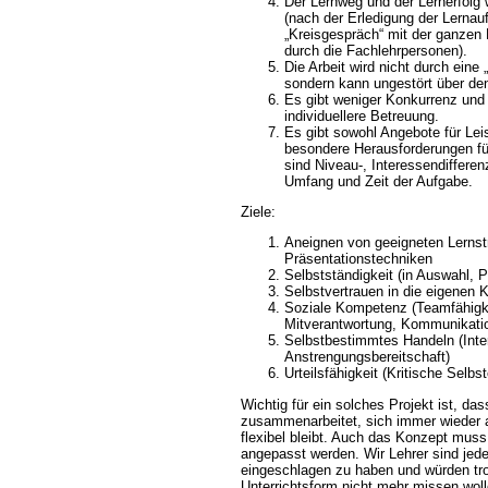
Der Lernweg und der Lernerfolg 
(nach der Erledigung der Lernau
Kreisgespräch“ mit der ganzen 
durch die Fachlehrpersonen).
Die Arbeit wird nicht durch eine
sondern kann ungestört über den
Es gibt weniger Konkurrenz und
individuellere Betreuung.
Es gibt sowohl Angebote für Le
besondere Herausforderungen fü
sind Niveau-, Interessendifferen
Umfang und Zeit der Aufgabe.
Ziele:
Aneignen von geeigneten Lernst
Präsentationstechniken
Selbstständigkeit (in Auswahl, 
Selbstvertrauen in die eigenen
Soziale Kompetenz (Teamfähigke
Mitverantwortung, Kommunikatio
Selbstbestimmtes Handeln (Inte
Anstrengungsbereitschaft)
Urteilsfähigkeit (Kritische Selbs
Wichtig für ein solches Projekt ist, d
zusammenarbeitet, sich immer wieder ab
flexibel bleibt. Auch das Konzept mus
angepasst werden. Wir Lehrer sind jede
eingeschlagen zu haben und würden tro
Unterrichtsform nicht mehr missen woll