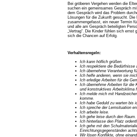
Bei gröberen Vergehen werden die Eltern
suchen ein gemeinsames Gespräch mit
dem Gespräch wird das Problem durchd
Lösungen für die Zukunft gesucht. Die
zusammengefasst, ein neuer Termin für
und alle am Gespräch beteiligten Pers
Vertrag“. Die Kinder fühlen sich erns
sich die Chancen auf Erfolg.
Verhaltensregeln:
Ich kann höflich grüßen.
Ich respektiere die Bedürfnisse 
Ich übernehme Verantwortung fü
Ich helfe anderen, wenn sie mic
Ich erledige Arbeiten für die Ge
Ich übernehme Arbeiten für die
und konstruktives Arbeitsklima 
Ich melde mich mit Handzeichen
komme.
Ich habe Geduld zu warten bis 
Ich spreche der Lernsituation e
Ich arbeite leise.
Ich gehe leise durch den Raum.
Ich hinterlasse den Platz ordentl
Ich gehe mit den Schulmateriali
Einrichtungsgegenständen ach
Wir lösen Konflikte, ohne einan