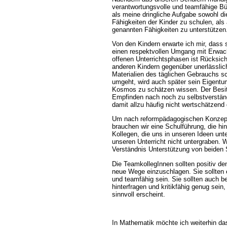
verantwortungsvolle und teamfähige Bü
als meine dringliche Aufgabe sowohl d
Fähigkeiten der Kinder zu schulen, als
genannten Fähigkeiten zu unterstützen
Von den Kindern erwarte ich mir, dass s
einen respektvollen Umgang mit Erwac
offenen Unterrichtsphasen ist Rücksich
anderen Kindern gegenüber unerlässlic
Materialien des täglichen Gebrauchs s
umgeht, wird auch später sein Eigent
Kosmos zu schätzen wissen. Der Besit
Empfinden nach noch zu selbstverstän
damit allzu häufig nicht wertschätzend
Um nach reformpädagogischen Konzept 
brauchen wir eine Schulführung, die hi
Kollegen, die uns in unseren Ideen unt
unseren Unterricht nicht untergraben. 
Verständnis Unterstützung von beiden 
Die TeamkollegInnen sollten positiv d
neue Wege einzuschlagen. Sie sollten e
und teamfähig sein. Sie sollten auch ber
hinterfragen und kritikfähig genug sein
sinnvoll erscheint.
In Mathematik möchte ich weiterhin da