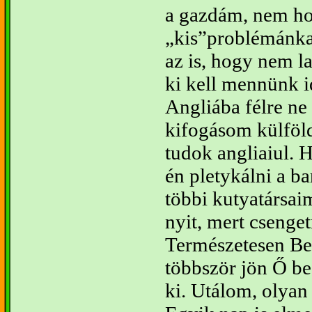
a gazdám, nem ho
kis”problémánkat
az is, hogy nem l
ki kell mennünk i
Angliába félre ne
kifogásom külföld
tudok angliaiul. 
én pletykálni a b
többi kutyatársaim
nyit, mert csenge
Természetesen Be
többször jön Ő be
ki. Utálom, olya