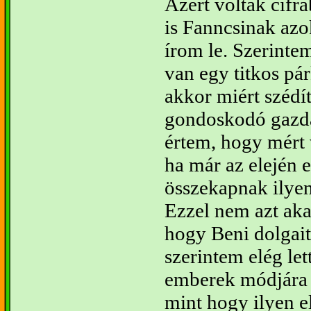
Azért voltak cifr
is Fanncsinak az
írom le. Szerint
van egy titkos pá
akkor miért szédít
gondoskodó gazd
értem, hogy mért 
ha már az elején 
összekapnak ilye
Ezzel nem azt ak
hogy Beni dolgait
szerintem elég let
emberek módjára 
mint hogy ilyen el