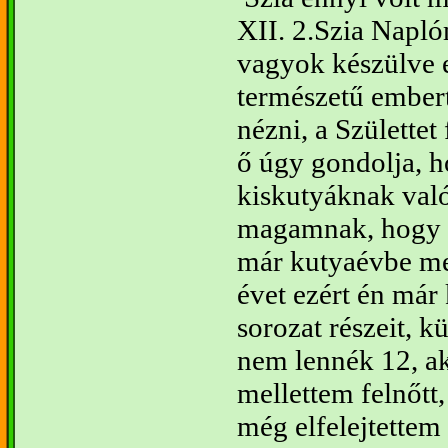
XII. 2.
Szia Napl
vagyok készülve et
természetű ember
nézni, a Születtet
ő úgy gondolja, 
kiskutyáknak val
magamnak, hogy k
már kutyaévbe m
évet ezért én már
sorozat részeit, k
nem lennék 12, ak
mellettem felnőtt
még elfelejtette