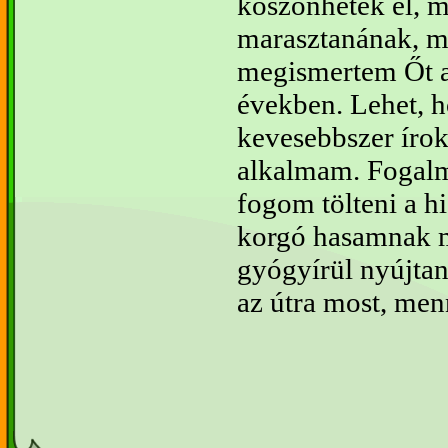
köszönhetek el, 
marasztanának, me
megismertem Őt a
években. Lehet, 
kevesebbszer írok
alkalmam. Fogalm
fogom tölteni a h
korgó hasamnak 
gyógyírül nyújtan
az útra most, men