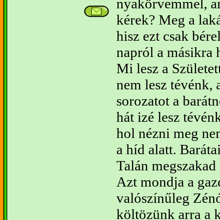
nyakörvemmel, am
kérek? Meg a lakás
hisz ezt csak bére
napról a másikra 
Mi lesz a Születet
nem lesz tévénk,
sorozatot a barátn
hát izé lesz tévén
hol nézni meg ne
a híd alatt.
Baráta
Talán megszakad 
Azt mondja a gaz
valószínűleg Zén
költözünk arra a 