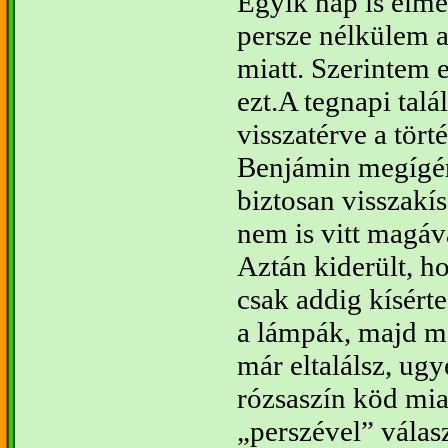
Egyik nap is elme
persze nélkülem a
miatt. Szerintem e
ezt.
A tegnapi talá
visszatérve a tört
Benjámin megígér
biztosan visszakís
nem is vitt magáv
Aztán kiderült, h
csak addig kísért
a lámpák, majd m
már eltalálsz, ug
rózsaszín köd mia
perszével” válasz