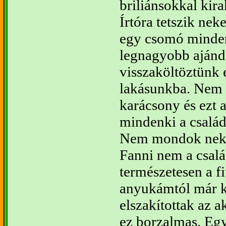
briliánsokkal kira
Írtóra tetszik ne
egy csomó minden
legnagyobb ajánd
visszaköltöztünk 
lakásunkba. Nem s
karácsony és ezt 
mindenki a családj
Nem mondok neke
Fanni nem a csal
természetesen a fi
anyukámtól már 
elszakítottak az 
ez borzalmas. Eg