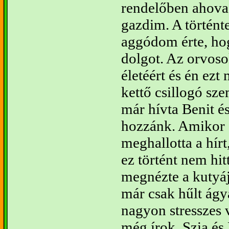
rendelőben ahova
gazdim. A történt
aggódom érte, hog
dolgot. Az orvoso
életéért és én ezt
kettő csillogó s
már hívta Benit é
hozzánk. Amikor 
meghallotta a hír
ez történt nem hit
megnézte a kutyája
már csak hűlt ágyá
nagyon stresszes
még írok. Szia 