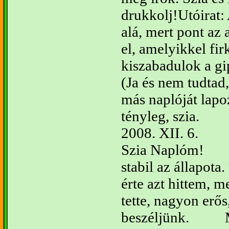
drukkolj!
Utóirat:
alá, mert pont az
el, amelyikkel fi
kiszabadulok a gi
(Ja és nem tudtad
más naplóját lapo
tényleg, szia.
2008. XII. 6.
Szia Naplóm!
stabil az állapot
érte azt hittem, 
tette, nagyon erős
beszéljünk.