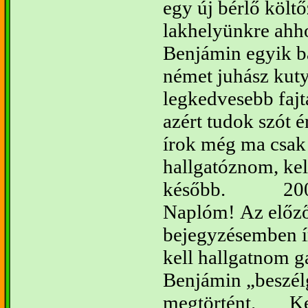
egy új bérlő költő
lakhelyünkre ahh
Benjámin egyik b
német juhász kut
legkedvesebb fajt
azért tudok szót é
írok még ma csak
hallgatóznom, kell
később.
20
Naplóm!
Az előz
bejegyzésemben í
kell hallgatnom g
Benjámin „beszélg
megtörtént.
K