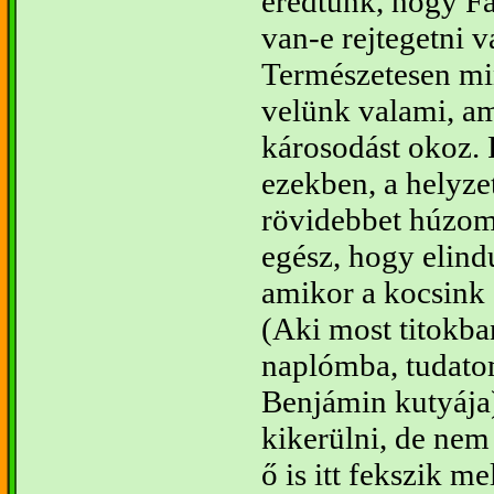
eredtünk, hogy Fa
van-e rejtegetni v
Természetesen mi
velünk valami, a
károsodást okoz. 
ezekben, a helyz
rövidebbet húzom.
egész, hogy elin
amikor a kocsink 
(Aki most titokban
naplómba, tudat
Benjámin kutyája
kikerülni, de nem 
ő is itt fekszik me