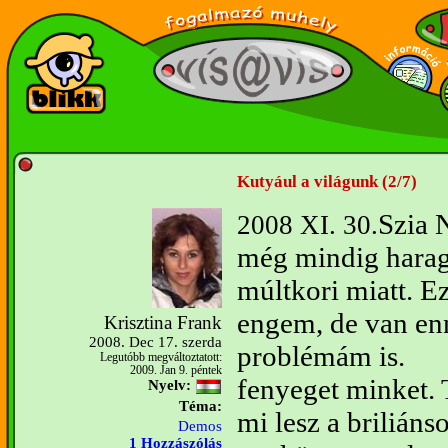
Kutyául a világunk (2/7)
Szia 
2008 XI. 30.
még mindig harag
múltkori miatt. E
engem, de van en
Krisztina Frank
2008. Dec 17. szerda
problémám is.
Legutóbb megváltoztatott:
2009. Jan 9. péntek
fenyeget minket. T
Nyelv:
Téma:
mi lesz a briliáns
Demos
1 Hozzászólás