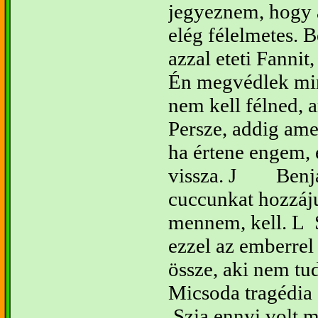
jegyeznem, hogy 
elég félelmetes. 
azzal eteti Fanni
Én megvédlek min
nem kell félned, 
Persze, addig am
ha értene engem,
vissza.
J
Benj
cuccunkat hozzáj
mennem, kell.
L
ezzel az emberrel
össze, aki nem tud
Micsoda tragédia
Szia ennyi volt 