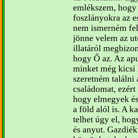
emlékszem, hogy 
foszlányokra az e
nem ismerném fel
jönne velem az ut
illatáról megbizo
hogy Ő az. Az ap
minket még kics
szeretném találni 
családomat, ezért
hogy elmegyek és
a föld alól is. A 
telhet úgy el, ho
és anyut. Gazdié