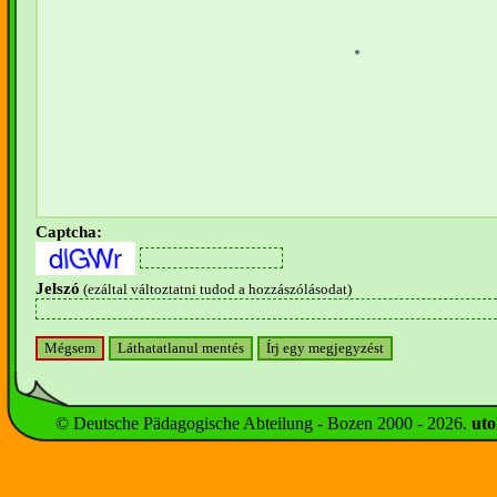
Captcha:
Jelszó
(ezáltal változtatni tudod a hozzászólásodat)
© Deutsche Pädagogische Abteilung - Bozen 2000 -
2026
.
uto