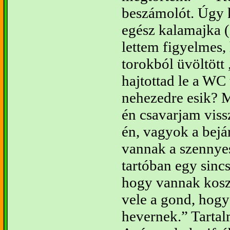
beszámolót. Úgy 
egész kalamajka (
lettem figyelmes,
torokból üvöltött
hajtottad le a WC 
nehezedre esik? 
én csavarjam viss
én, vagyok a bej
vannak a szennyes
tartóban egy sincs
hogy vannak koszo
vele a gond, hogy
hevernek.” Tartal