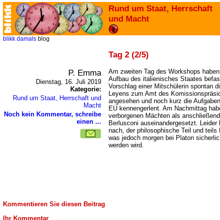
Rund um Staat, Herrschaft
und Macht
blikk
damals
blog
Tag 2 (2/5)
P. Emma
Am zweiten Tag des Workshops haben w
Aufbau des italienisches Staates befas
Dienstag, 16. Juli 2019
Vorschlag einer Mitschülerin spontan d
Kategorie:
Leyens zum Amt des Komissionspräsi
Rund um Staat, Herrschaft und
angesehen und noch kurz die Aufgaben
Macht
EU kennengerlent. Am Nachmittag habe
Noch kein Kommentar, schreibe
verborgenen Mächten als anschließend 
einen ...
Berlusconi auseinandergesetzt. Leider
nach, der philosophische Teil und teil
was jedoch morgen bei Platon sicherlic
werden wird.
Kommentieren Sie diesen Beitrag
Ihr Kommentar