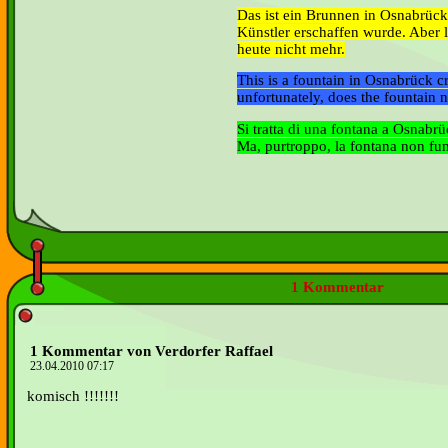
Das ist ein Brunnen in Osnabrüc
Künstler erschaffen wurde. Aber l
heute nicht mehr.
This is a fountain in Osnabrück c
unfortunately, does the fountain 
Si tratta di una fontana a Osnabrü
Ma, purtroppo, la fontana non fu
1 Kommentar
1 Kommentar von Verdorfer Raffael
23.04.2010 07:17
komisch !!!!!!!