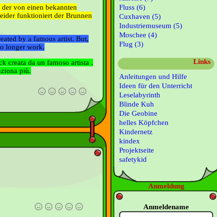
k der von einen bekannten
Fluss (6)
eider funktioniert der Brunnen
Cuxhaven (5)
Industriemuseum (5)
Moschee (4)
reated by a famous artist.
But,
Flug (3)
no longer work.
Links
ck creata da un famoso artista .
nziona più.
Anleitungen und Hilfe
Ideen für den Unterricht
Leselabyrinth
Blinde Kuh
Die Geobine
helles Köpfchen
Kindernetz
kindex
Projektseite
safetykid
Anmeldung
Anmeldename