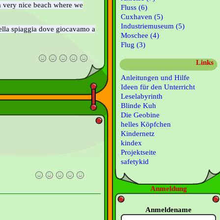
a very nice beach where we
Fluss (6)
Cuxhaven (5)
Industriemuseum (5)
ella spiaggia dove giocavamo a
Moschee (4)
Flug (3)
Links
Anleitungen und Hilfe
Ideen für den Unterricht
Leselabyrinth
Blinde Kuh
Die Geobine
helles Köpfchen
Kindernetz
kindex
Projektseite
safetykid
Anmeldung
Anmeldename