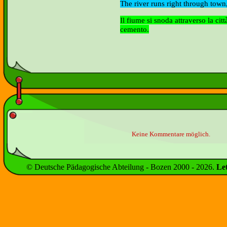
The river runs right through town
Il fiume si snoda attraverso la c
cemento.
Keine Kommentare möglich.
© Deutsche Pädagogische Abteilung - Bozen 2000 -
2026
.
Le