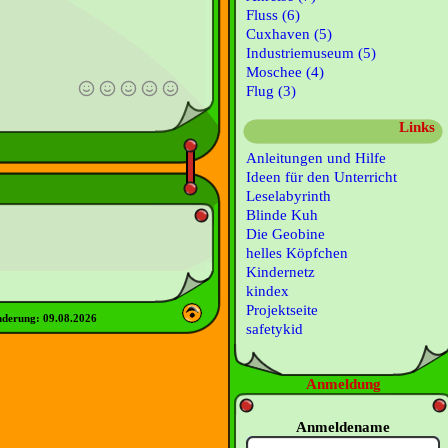
Fluss (6)
Cuxhaven (5)
Industriemuseum (5)
Moschee (4)
Flug (3)
Links
Anleitungen und Hilfe
Ideen für den Unterricht
Leselabyrinth
Blinde Kuh
Die Geobine
helles Köpfchen
Kindernetz
kindex
Projektseite
nderung:
09.08.2026
safetykid
Anmeldung
Anmeldename