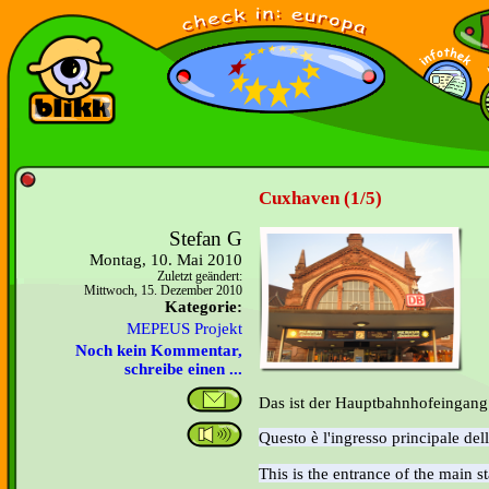
Cuxhaven (1/5)
Stefan G
Montag, 10. Mai 2010
Zuletzt geändert:
Mittwoch, 15. Dezember 2010
Kategorie:
MEPEUS Projekt
Noch kein Kommentar,
schreibe einen ...
Das ist der Hauptbahnhofeingang
Questo è l'ingresso principale del
This is the
entrance
of the main s