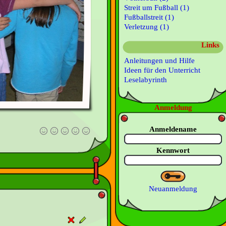
Streit um Fußball (1)
Fußballstreit (1)
Verletzung (1)
Links
Anleitungen und Hilfe
Ideen für den Unterricht
Leselabyrinth
Anmeldung
Anmeldename
Kennwort
Neuanmeldung