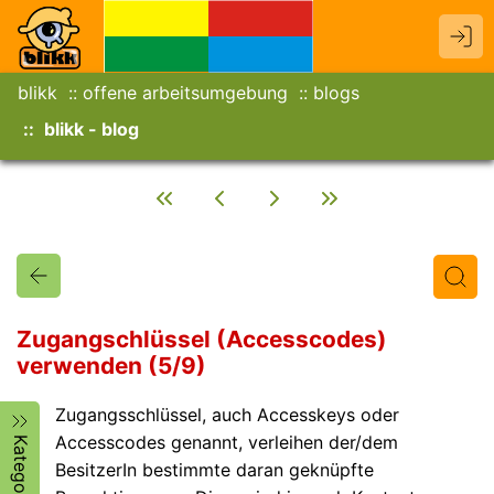
blikk
offene arbeitsumgebung
blogs
blikk - blog
Zugangschlüssel (Accesscodes)
verwenden (5/9)
Titel
Text
Autor/in
Zugangsschlüssel, auch Accesskeys oder
Accesscodes genannt, verleihen der/dem
Kategorien
BesitzerIn bestimmte daran geknüpfte