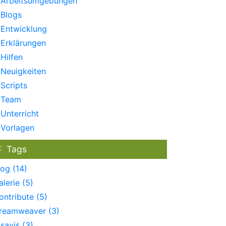
Arbeitsumgebungen
Blogs
Entwicklung
Erklärungen
Hilfen
Neuigkeiten
Scripts
Team
Unterricht
Vorlagen
Tags
log (14)
alerie (5)
ontribute (5)
reamweaver (3)
isavis (3)