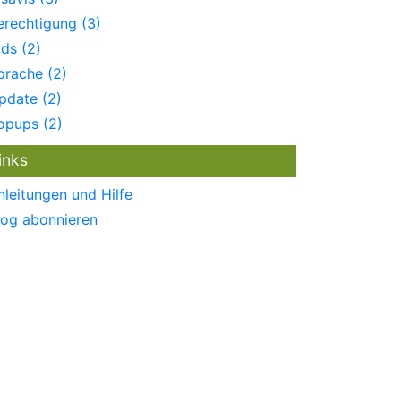
erechtigung (3)
ids (2)
prache (2)
pdate (2)
opups (2)
inks
nleitungen und Hilfe
log abonnieren