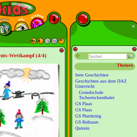
vents-Wettkampf (4/4)
Themen
freie Geschichten
Geschichten aus dem DAZ
Unterricht
Grundschule
Tschurtschenthaler
GS Flaas
GS Flaas
GS Planitzing
GS Ridnaun
Quirein