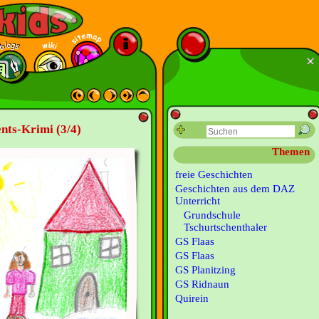
ents-Krimi (3/4)
Themen
freie Geschichten
Geschichten aus dem DAZ
Unterricht
Grundschule
Tschurtschenthaler
GS Flaas
GS Flaas
GS Planitzing
GS Ridnaun
Quirein