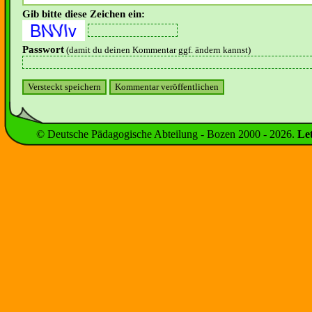
Gib bitte diese Zeichen ein:
Passwort
(damit du deinen Kommentar ggf. ändern kannst)
© Deutsche Pädagogische Abteilung - Bozen 2000 -
2026
.
Le