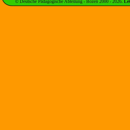
© Deutsche Pädagogische Abteilung - Bozen 2000 -
2026
.
Le