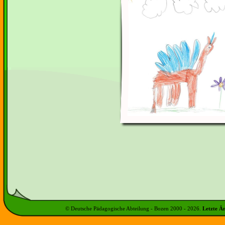
© Deutsche Pädagogische Abteilung - Bozen 2000 -
2026
.
Letzte Ä