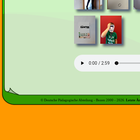
© Deutsche Pädagogische Abteilung - Bozen 2000 -
2026
.
Letzte Ä