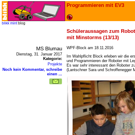
Programmieren mit EV3
blikk
mint
blog
Schüleraussagen zum Robo
mit Minstorms (13/13)
MS Blumau
WPF-Block am 18.11.2016
Dienstag, 31. Januar 2017
Im Wahlpflicht Block erleben wir die e
Kategorie:
und Programmieren der Roboter mit Le
Projekte
Es war sehr interessant den Roboter 
Noch kein Kommentar, schreibe
(Lantschner Sara und Schroffenegger 
einen ...