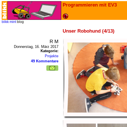
Programmieren mit EV3
blikk
mint
blog
Unser Robohund (4/13)
R M
Donnerstag, 16. März 2017
Kategorie:
Projekte
49 Kommentare