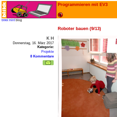
Programmieren mit EV3
blikk
mint
blog
Roboter bauen (9/13)
K H
Donnerstag, 16. März 2017
Kategorie:
Projekte
8 Kommentare