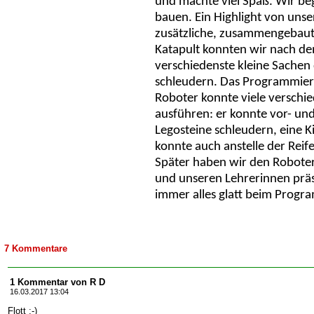
und machte viel Spaß. Wir b
bauen. Ein Highlight von uns
zusätzliche, zusammengebaut
Katapult konnten wir nach 
verschiedenste kleine Sachen 
schleudern. Das Programmiere
Roboter konnte viele versch
ausführen: er konnte vor- un
Legosteine schleudern, eine K
konnte auch anstelle der Rei
Später haben wir den Robote
und unseren Lehrerinnen präsen
immer alles glatt beim Progr
7 Kommentare
1 Kommentar von R D
16.03.2017 13:04
Flott ;-)