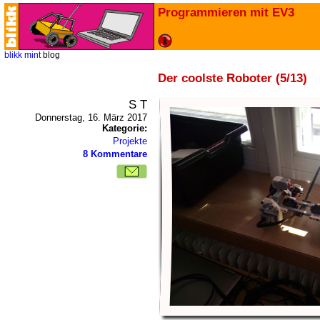
Programmieren mit EV3
blikk
mint
blog
Der coolste Roboter (5/13)
S T
Donnerstag, 16. März 2017
Kategorie:
Projekte
8 Kommentare