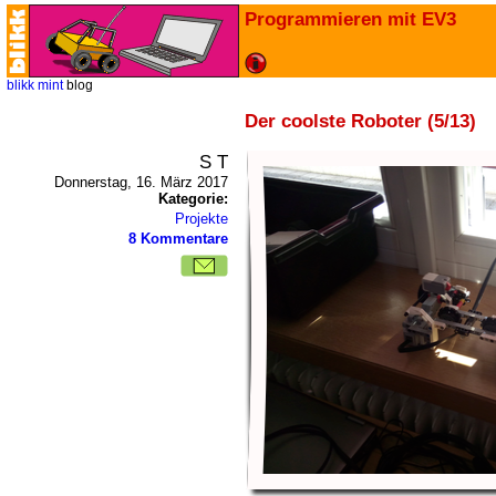
Programmieren mit EV3
blikk
mint
blog
Der coolste Roboter (5/13)
S T
Donnerstag, 16. März 2017
Kategorie:
Projekte
8 Kommentare