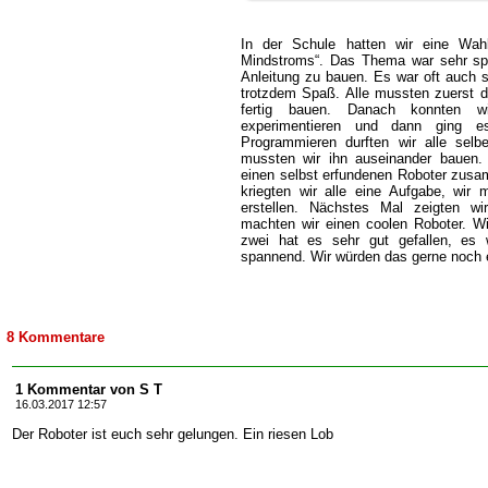
In der Schule hatten wir eine Wahlp
Mindstroms“. Das Thema war sehr spa
Anleitung zu bauen. Es war oft auch s
trotzdem Spaß. Alle mussten zuerst d
fertig bauen. Danach konnten w
experimentieren und dann ging 
Programmieren durften wir alle selb
mussten wir ihn auseinander bauen.
einen selbst erfundenen Roboter zusa
kriegten wir alle eine Aufgabe, wir
erstellen. Nächstes Mal zeigten w
machten wir einen coolen Roboter. W
zwei hat es sehr gut gefallen, es w
spannend. Wir würden das gerne noch
8 Kommentare
1 Kommentar von S T
16.03.2017 12:57
Der Roboter ist euch sehr gelungen. Ein riesen Lob