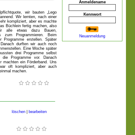
Anmeldename
flichtquote, wir bauten „Lego
Kennwort
nnend. Wir lernten, nach einer
ehr kompliziert, aber es machte
as Büchlein fertig machen, also
ir alle etwas dazu Bauen,
es zum Programmieren. Beim
Neuanmeldung
er Programme erstellen. Später
 Danach durften wir auch noch
mmenstellen. Eine Woche später
 mussten drei Programme selbst
ir die Programme vor. Danach
ir machten ein Förderband. Uns
ar oft kompliziert, aber auch
 einmal machen.
löschen
|
bearbeiten