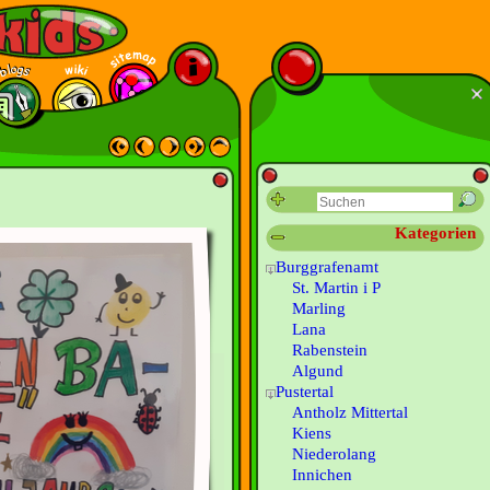
Kategorien
Burggrafenamt
St. Martin i P
Marling
Lana
Rabenstein
Algund
Pustertal
Antholz Mittertal
Kiens
Niederolang
Innichen