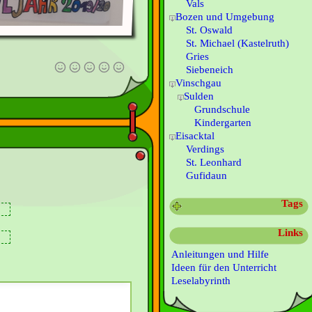
Vals
Bozen und Umgebung
St. Oswald
St. Michael (Kastelruth)
Gries
Siebeneich
Vinschgau
Sulden
Grundschule
Kindergarten
Eisacktal
Verdings
St. Leonhard
Gufidaun
Tags
Links
Anleitungen und Hilfe
Ideen für den Unterricht
Leselabyrinth