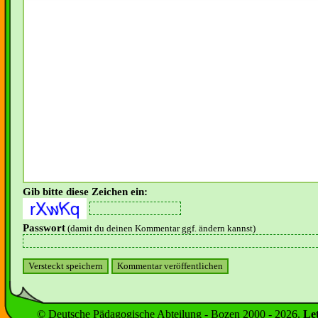
Gib bitte diese Zeichen ein:
Passwort
(damit du deinen Kommentar ggf. ändern kannst)
© Deutsche Pädagogische Abteilung - Bozen 2000 -
2026
.
Le